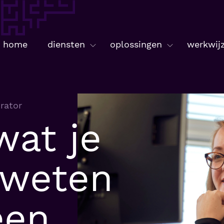
home
diensten
oplossingen
werkwij
rator
wat je
 weten
een