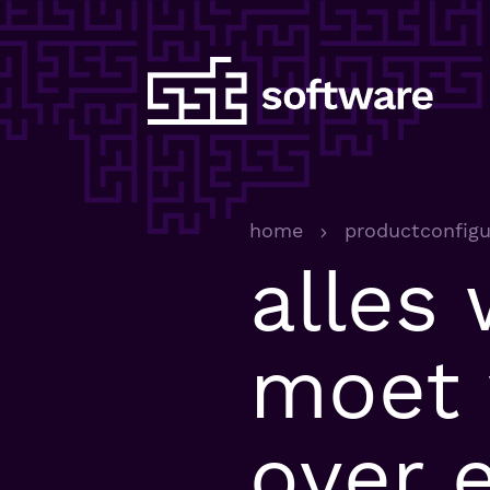
home
productconfigu
alles 
moet
over 