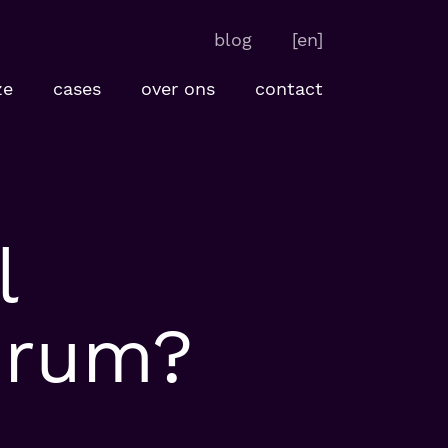
blog
[en]
ze
cases
over ons
contact
l
crum?