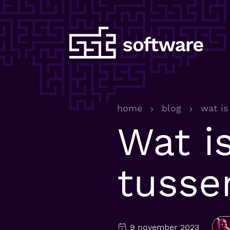
home
blog
wat is 
Wat is
tusse
9 november 2023