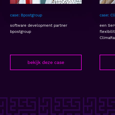
case: Bpostgroup
case: C
software development partner
een Ser
bpostgroup
flexibil
ClimaRa
bekijk deze case