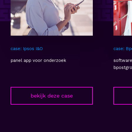
case: Bpostgroup
case: C
software development partner
een Ser
bpostgroup
flexibil
ClimaRa
bekijk deze case